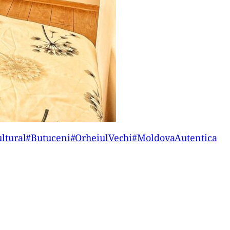
ltural
#Butuceni
#OrheiulVechi
#MoldovaAutentica