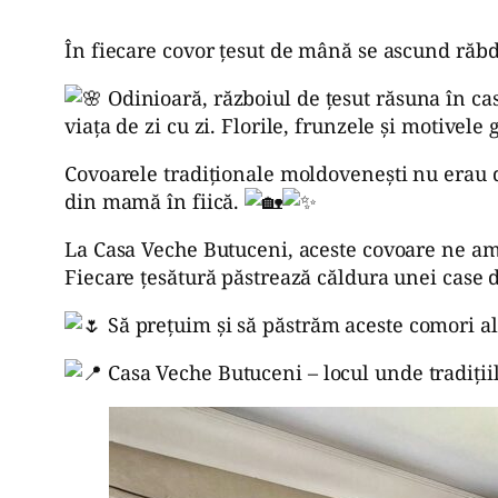
În fiecare covor țesut de mână se ascund răbda
Odinioară, războiul de țesut răsuna în case
viața de zi cu zi. Florile, frunzele și motive
Covoarele tradiționale moldovenești nu erau d
din mamă în fiică.
La Casa Veche Butuceni, aceste covoare ne ami
Fiecare țesătură păstrează căldura unei case d
Să prețuim și să păstrăm aceste comori ale 
Casa Veche Butuceni – locul unde tradițiil