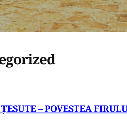
egorized
ȚESUTE – POVESTEA FIRULU