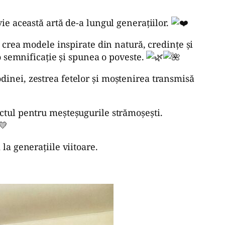
ie această artă de-a lungul generațiilor.
a crea modele inspirate din natură, credințe și
 o semnificație și spunea o poveste.
dinei, zestrea fetelor și moștenirea transmisă
ctul pentru meșteșugurile strămoșești.
la generațiile viitoare.