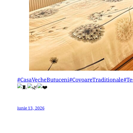
#CasaVecheButuceni
#CovoareTraditionale
#Te
iunie 13, 2026