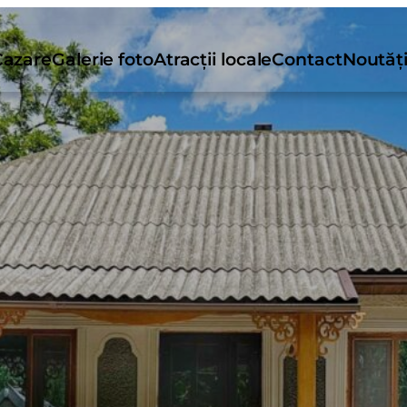
Cazare
Galerie foto
Atracții locale
Contact
Noutăț