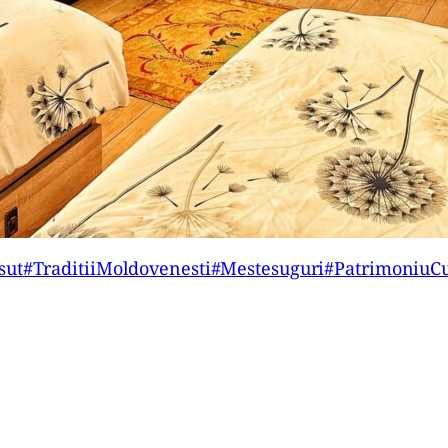
sut
#TraditiiMoldovenesti
#Mestesuguri
#PatrimoniuCu