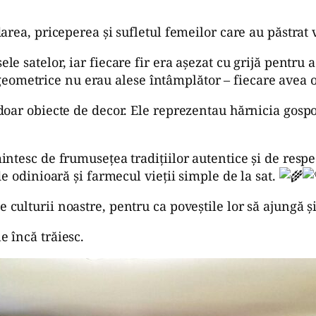
rea, priceperea și sufletul femeilor care au păstrat v
le satelor, iar fiecare fir era așezat cu grijă pentru 
le geometrice nu erau alese întâmplător – fiecare avea
oar obiecte de decor. Ele reprezentau hărnicia gospo
ntesc de frumusețea tradițiilor autentice și de respe
e odinioară și farmecul vieții simple de la sat.
culturii noastre, pentru ca poveștile lor să ajungă și 
e încă trăiesc.