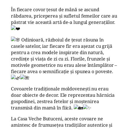
În fiecare covor țesut de mână se ascund
răbdarea, priceperea și sufletul femeilor care au
păstrat vie această artă de-a lungul generațiilor.
Odinioară, războiul de țesut răsuna în
casele satelor, iar fiecare fir era așezat cu grijă
pentru a crea modele inspirate din natură,
credințe și viața de zi cu zi. Florile, frunzele și
motivele geometrice nu erau alese întâmplător –
fiecare avea o semnificație și spunea o poveste.
Covoarele tradiționale moldovenești nu erau
doar obiecte de decor. Ele reprezentau hărnicia
gospodinei, zestrea fetelor și moștenirea
transmisă din mamă în fiică.
La Casa Veche Butuceni, aceste covoare ne
amintesc de frumusețea tradițiilor autentice și