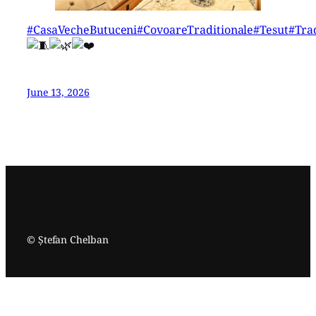
#CasaVecheButuceni
#CovoareTraditionale
#Tesut
#Tra
June 13, 2026
© Ștefan Chelban